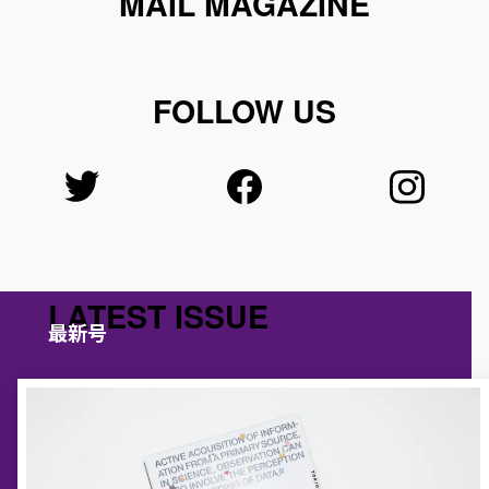
MAIL MAGAZINE
FOLLOW US
LATEST ISSUE
最新号