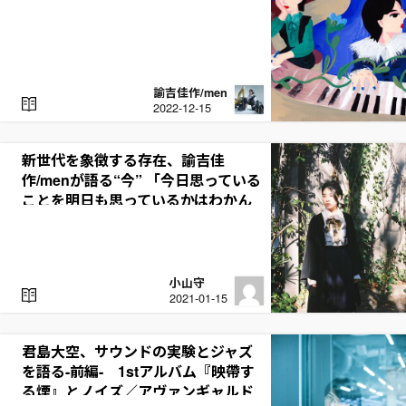
諭吉佳作/men
R
2022-12-15
E
A
D
新世代を象徴する存在、諭吉佳
作/menが語る“今” 「今日思っている
ことを明日も思っているかはわかん
ないです」
小山守
R
2021-01-15
E
A
D
君島大空、サウンドの実験とジャズ
を語る-前編- 1stアルバム『映帶す
る煙』とノイズ／アヴァンギャルド