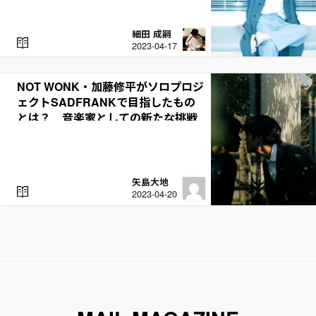
細田 成嗣
R
2023-04-17
E
A
D
NOT WONK・加藤修平がソロプロジ
ェクトSADFRANKで目指したもの
とは？ 音楽家としての新たな挑戦
矢島大地
R
2023-04-20
E
A
D