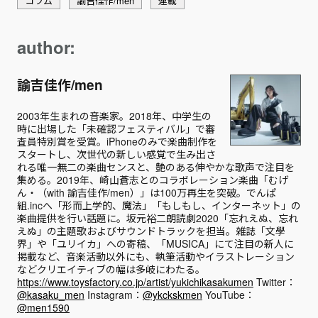
コラム
諭吉佳作/men
連載
author:
諭吉佳作/men
2003年⽣まれの⾳楽家。2018年、中学⽣の
時に出場した「未確認フェスティバル」で審
査員特別賞を受賞。iPhoneのみで楽曲制作を
スタートし、次世代の新しい感覚で⽣み出さ
れる唯⼀無⼆の楽曲センスと、艶のある伸やかな歌声で注目を
集める。2019年、崎⼭蒼志とのコラボレーション楽曲「むげ
ん・（with 諭吉佳作/men）」は100万再⽣を突破。でんぱ
組.incへ「形⽽上学的、魔法」「もしもし、インターネット」の
楽曲提供を⾏い話題に。坂元裕⼆朗読劇2020「忘れえぬ、忘れ
えぬ」の主題歌およびサウンドトラックを担当。雑誌「文學
界」や「ユリイカ」への寄稿、「MUSICA」にて注目の新人に
掲載など、音楽活動以外にも、執筆活動やイラストレーション
などクリエイティブの幅は多岐にわたる。
https://www.toysfactory.co.jp/artist/yukichikasakumen
Twitter：
@kasaku_men
Instagram：
@ykckskmen
YouTube：
@men1590