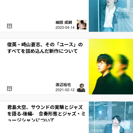
細田 成嗣
R
2023-04-14
E
A
D
俊英・崎山蒼志、その「ユース」の
すべてを詰め込んだ新作について
渡辺裕也
R
2021-02-12
E
A
D
君島大空、サウンドの実験とジャズ
を語る-後編- 合奏形態とジャズ・ミ
ュージシャンについて