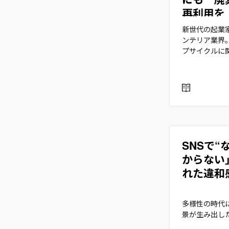
再利用を
新世代の起業
ンテリア業界
プサイクルに
R
E
A
D
SNSで“
からない
れた違和
多様性の時代
景が生み出した