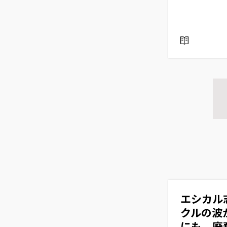
R
E
A
D
エシカル
クルの波
にも 廃