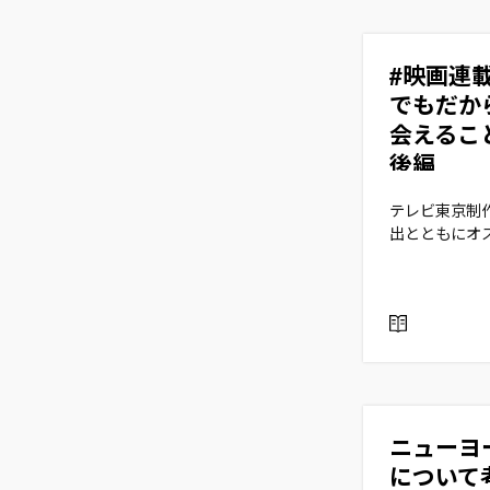
#映画連
でもだか
会えるこ
後編
テレビ東京制
出とともにオ
R
E
A
D
ニューヨ
について