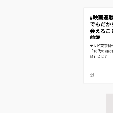
#映画連
でもだか
会えるこ
前編
テレビ東京制
「10代の頃
品」とは？
R
E
A
D