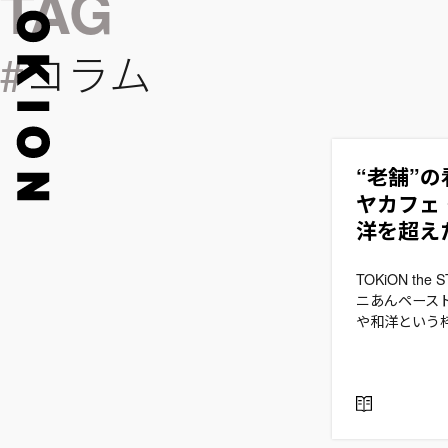
コラム
“老舗”
ヤカフェ
洋を超え
TOKiON t
ニあんペース
や和洋という
R
E
A
D