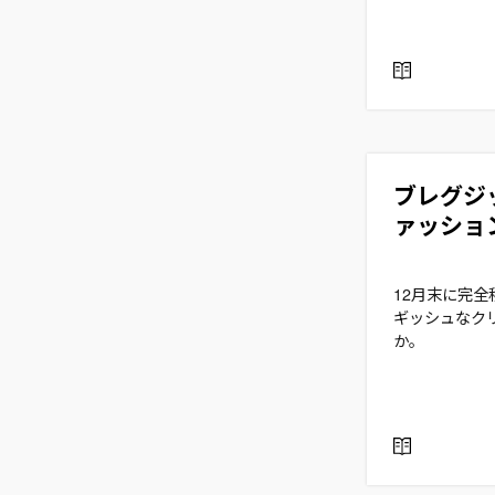
R
E
A
D
ブレグジ
ァッショ
12月末に完
ギッシュなク
か。
R
E
A
D