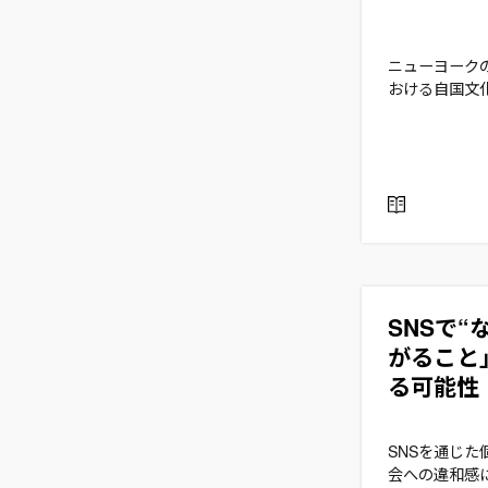
ニューヨーク
おける自国文
R
E
A
D
SNSで“
がること
る可能性
SNSを通じた
会への違和感