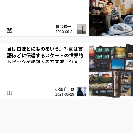
相沢修一
R
2020-09-24
E
A
D
目は口ほどにものをいう。写真は言
語ほどに伝達する――スケートの世界的
トピックを記録する写真家、ジョ
ー・ブルック
小澤千一朗
R
2021-05-29
E
A
D