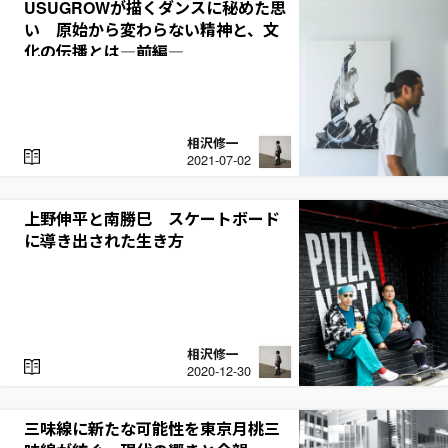
USUGROWが描くダンスに秘めた思
い 原始から変わらない精神と、文
化の伝播とは―前編―
相沢修一
R
2021-07-02
E
A
D
上野伸平と南勝巳 スケートボード
に導き出された生き方
相沢修一
R
2020-12-30
E
A
D
三味線に新たな可能性を――東京月桃三