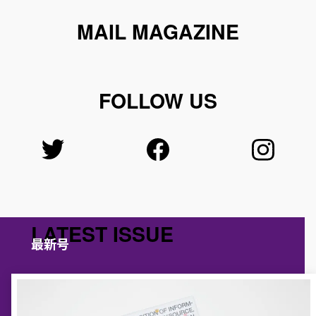
MAIL MAGAZINE
FOLLOW US
LATEST ISSUE
最新号