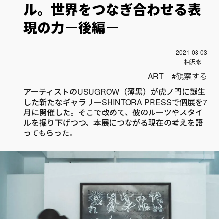
ル。世界をつなぎ合わせる表
現の力―後編―
投稿日
2021-08-03
Author
相沢修一
ART
観察する
アーティストのUSUGROW（薄黒）が虎ノ門に誕生
した新たなギャラリーSHINTORA PRESSで個展を7
月に開催した。そこで改めて、彼のルーツやスタイ
ルを掘り下げつつ、本展につながる現在の考えを語
ってもらった。