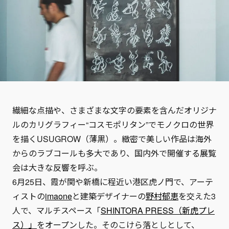
繊細な点描や、さまざまな文字の要素を含んだオリジナ
ルのカリグラフィー“コスモポリタン”でモノクロの世界
を描くUSUGROW（薄黒）。緻密で美しい作品は海外
からのラブコールも多大であり、国内外で開催する展覧
会は大きな反響を呼ぶ。
6月25日、霞が関や新橋に程近い港区虎ノ門で、アーテ
ィストの
imaone
と建築デザイナーの
野村郁恵
を交えた3
人で、マルチスペース「
SHINTORA PRESS（新虎プレ
ス）」
をオープンした。そのこけら落としとして、