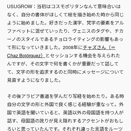
USUGROW：当初はコスモポリタンなんて意味合いは
なく、自分の書体がほしくて絵を描き始めた時から同じ
ように始めました。好きだった漢字、梵字の要素をアル
ファベットに混ぜていったり、ヴェニスのタグや、チカ
ーノのスタイルであるチョロライティングの影響もあっ
て形になっていきました。2008年に
チャズさん（＝
Chaz Bojórquez）
とセッションする機会を与えられた
んですが、その文字で何を書くかが重要だって話して
て、文字の形を追求するのと同時にメッセージについて
見直すようになりました。
その後アラビア書道を学んだり写経を始めたり。ある時
自分の文字の形と外国で良く感じる経験が重なって。外
国で英語を聞いていると、英語以外の母国語を持つ人が
話す、母国語の訛りが見え隠れするアクセントがおもし
ろいと思っていたんです。それぞれ違った言語をルーツ