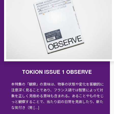
TOKION ISSUE 1 OBSERVE
本特集の「観察」の意味は、物事の状態や変化を客観的に
注意深く見ることであり、フランス語では智慧によって対
象を正しく見極める意味も含まれる。あることやものをじ
っと観察することで、当たり前の日常を見直したり、新た
な気付き（発 […]