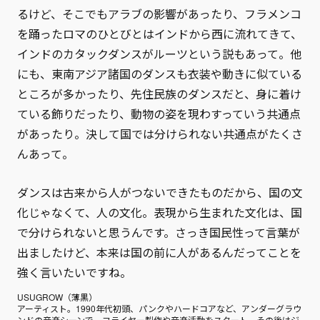
るけど、そこでもアラブの影響があったり、フラメンコ
を踊ったロマのひとびとはインドから西に流れてきて、
インドのカタックダンスがルーツという説もあって。他
にも、東南アジア諸国のダンスも衣装や動きに似ている
ところが多かったり、先住民族のダンスだと、身に着け
ている飾りだったり、動物の姿を現わすっていう共通点
があったり。決して国では分けられない共通点がたくさ
んあって。
ダンスは古来から人がつないできたものだから、国の文
化じゃなくて、人の文化。表現から生まれた文化は、国
で分けられないと思うんです。さっき国民性って言葉が
出ましたけど、本来は国の前に人があるんだってことを
強く言いたいですね。
USUGROW（薄黒）
アーティスト。1990年代初頭、パンクやハードコアなど、アンダーグラウ
ンドの音楽シーンで、フライヤー製作や音楽活動をスタート。その後はジ