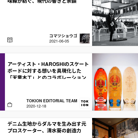
味線が紡ぐ、現代の響きと余韻
コマツショウゴ
R
2021-06-05
E
A
D
アーティスト・HAROSHIのスケート
ボードに対する想いを具現化した
「天童木工」とのコラボレーション
デッキ
TOKION EDITORIAL TEAM
B
2020-12-18
U
Y
デニム生地からダルマを生み出す元
プロスケーター、清水葵の創造力